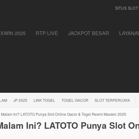
SITUS SLO
XWIN 2025
RTP LIVE
JACKPOT BESAR
LAYANA
LAM
JP 2025
LINK TOGEL
TOGEL GACOR
SLOT TERPERCAYA
 Malam Ini? LATOTO Punya Slot Online Gacor & Togel Resmi Maxwin 2025
alam Ini? LATOTO Punya Slot On