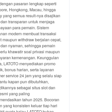
dengan pasaran lengkap seperti
pore, Hongkong, Macau, hingga
 yang semua result-nya disajikan
 dan transparan untuk menjaga
cayaan para pemain. Sistem
nan modern membuat transaksi
t maupun withdraw berjalan cepat,
 dan nyaman, sehingga pemain
perlu khawatir soal privasi maupun
yaran kemenangan. Keunggulan
ya, LATOTO menyediakan promo
k, bonus harian, serta layanan
er service 24 jam yang selalu siap
ntu kapan pun dibutuhkan,
ikannya sebagai situs slot dan
resmi yang paling
omendasikan tahun 2025. Bocoran
 yang konsisten keluar tiap hari
ukti nyata kalau LATOTO bukan