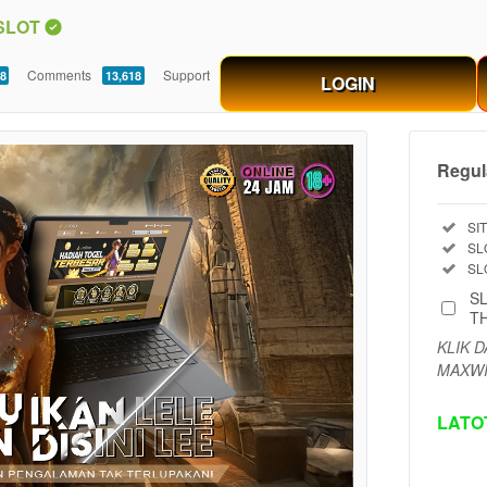
SLOT
Comments
Support
8
13,618
LOGIN
Regul
Regu
Inc
SI
Inc
Use, 
SL
Inc
SL
prod
The t
S
buyer
T
KLIK 
View
MAXWI
license
details
LATO